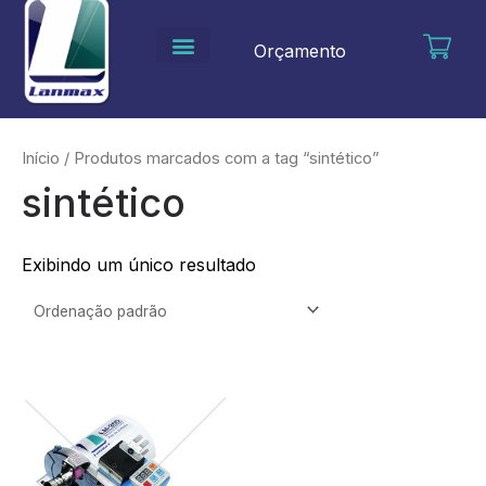
Ir
para
Orçamento
o
conteúdo
Início
/ Produtos marcados com a tag “sintético”
sintético
Exibindo um único resultado