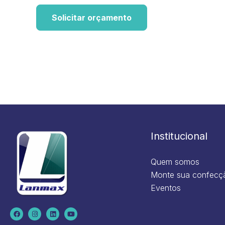
Solicitar orçamento
Institucional
Quem somos
Monte sua confecç
Eventos
F
I
L
Y
a
n
i
o
c
s
n
u