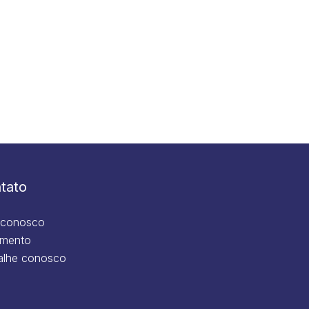
tato
 conosco
mento
alhe conosco