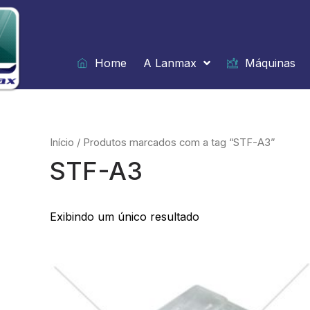
Ir
para
o
conteúdo
Home
A Lanmax
Máquinas
Início
/ Produtos marcados com a tag “STF-A3”
STF-A3
Exibindo um único resultado