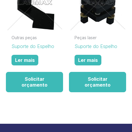
Outras peças
Peças laser
Suporte do Espelho
Suporte do Espelho
Ler mais
Ler mais
Solicitar
Solicitar
orçamento
orçamento