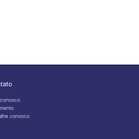
tato
 conosco
mento
alhe conosco