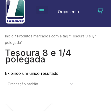
Ir
para
Orçamento
o
conteúdo
Início
/ Produtos marcados com a tag “Tesoura 8 e 1/4
polegada”
Tesoura 8 e 1/4
polegada
Exibindo um único resultado