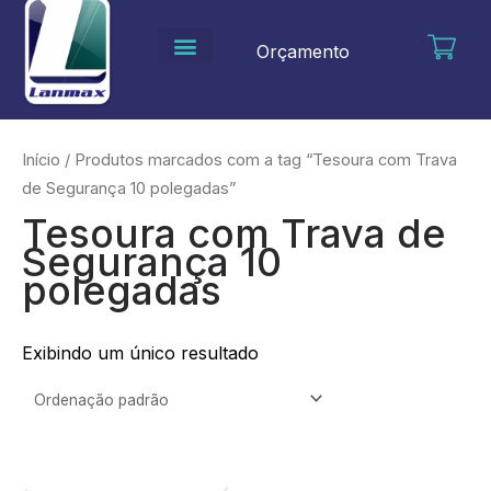
Ir
para
Orçamento
o
conteúdo
Início
/ Produtos marcados com a tag “Tesoura com Trava
de Segurança 10 polegadas”
Tesoura com Trava de
Segurança 10
polegadas
Exibindo um único resultado