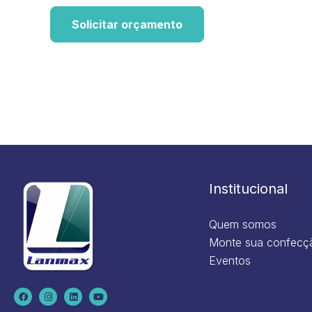
Solicitar orçamento
Institucional
Quem somos
Monte sua confecç
Eventos
F
I
L
Y
a
n
i
o
c
s
n
u