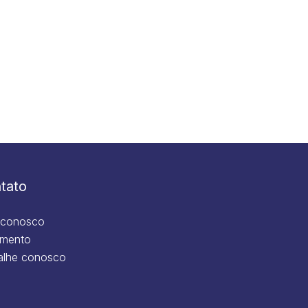
tato
 conosco
mento
alhe conosco