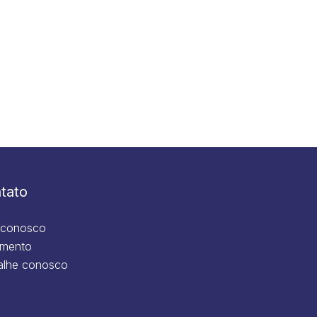
tato
 conosco
mento
alhe conosco