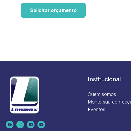
Solicitar orçamento
Institucional
Quem somos
Monte sua confecç
Eventos
F
I
L
Y
a
n
i
o
c
s
n
u