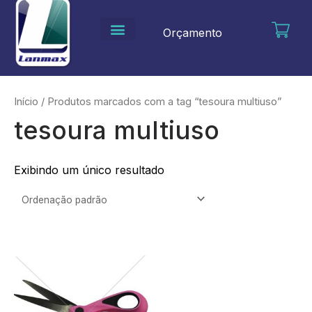
Ir
para
Orçamento
o
conteúdo
Início
/ Produtos marcados com a tag “tesoura multiuso”
tesoura multiuso
Exibindo um único resultado