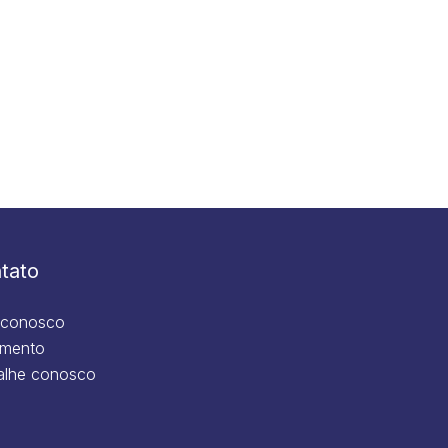
tato
 conosco
mento
alhe conosco