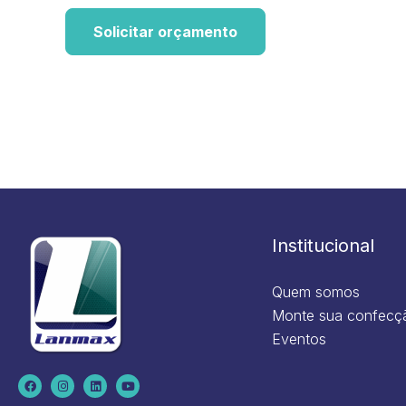
Solicitar orçamento
Institucional
Quem somos
Monte sua confecç
Eventos
F
I
L
Y
a
n
i
o
c
s
n
u