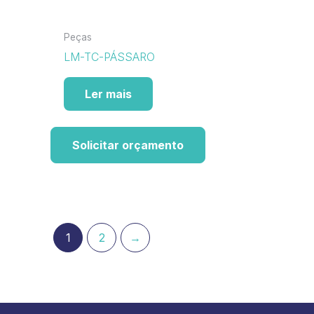
Peças
LM-TC-PÁSSARO
Ler mais
Solicitar orçamento
1
2
→