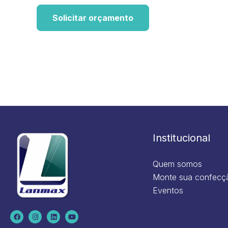
Solicitar orçamento
Institucional
Quem somos
Monte sua confecç
Eventos
F
I
L
Y
a
n
i
o
c
s
n
u