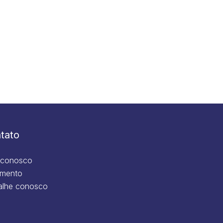
tato
 conosco
mento
alhe conosco