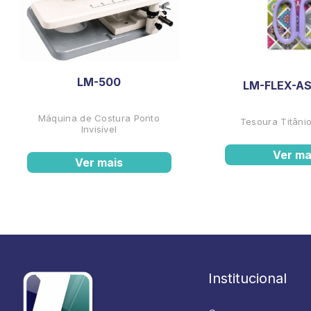
LM-500
LM-FLEX-AS
Máquina de Costura Ponto
Tesoura Titânio
Invisível
Ver ma
Ver mais
Institucional