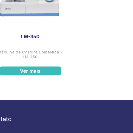
LM-350
Máquina de Costura Doméstica -
LM-350
Ver mais
tato