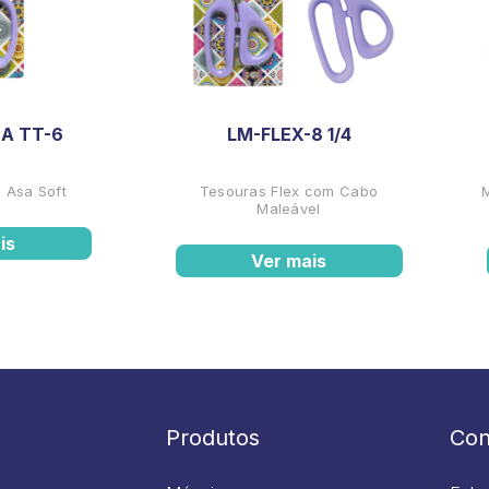
A TT-6
LM-FLEX-8 1/4
 Asa Soft
Tesouras Flex com Cabo
Maleável
is
Ver mais
Produtos
Con