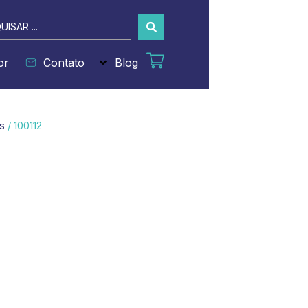
sar
or
Contato
Blog
s
/ 100112