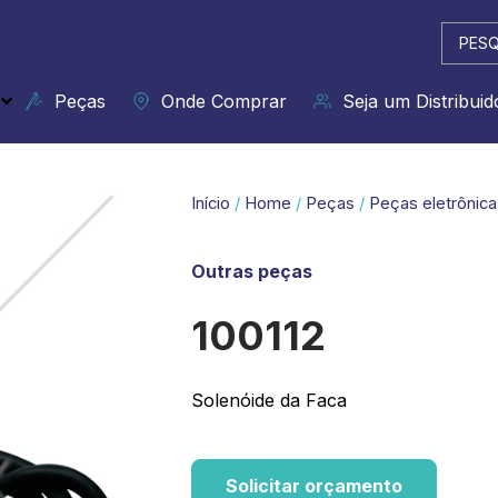
Pesqui
...
Peças
Onde Comprar
Seja um Distribuid
Início
/
Home
/
Peças
/
Peças eletrônica
Outras peças
100112
Solenóide da Faca
Solicitar orçamento