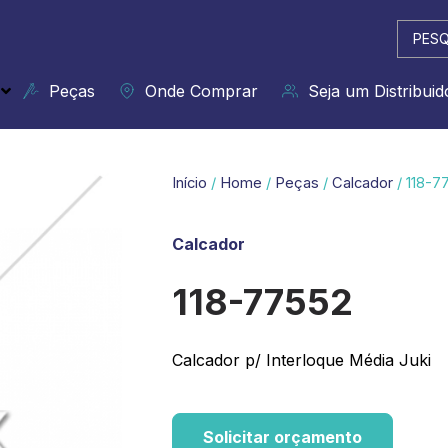
Pesqui
...
Peças
Onde Comprar
Seja um Distribuid
Início
/
Home
/
Peças
/
Calcador
/ 118-7
Calcador
118-77552
Calcador p/ Interloque Média Juki
Solicitar orçamento