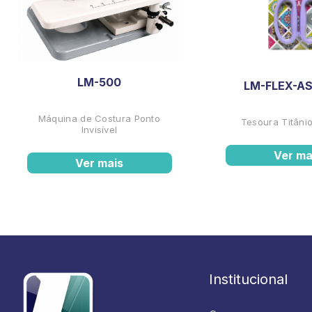
LM-500
LM-FLEX-AS
Máquina de Costura Ponto
Tesoura Titânio
Invisível
Ver ma
Ver mais
Institucional