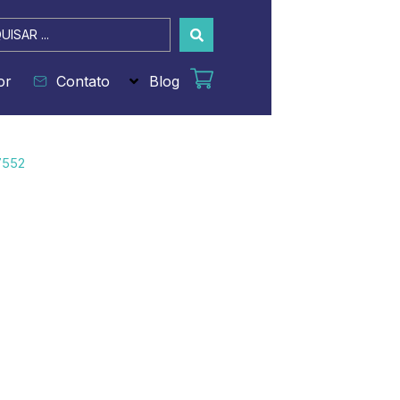
sar
or
Contato
Blog
7552