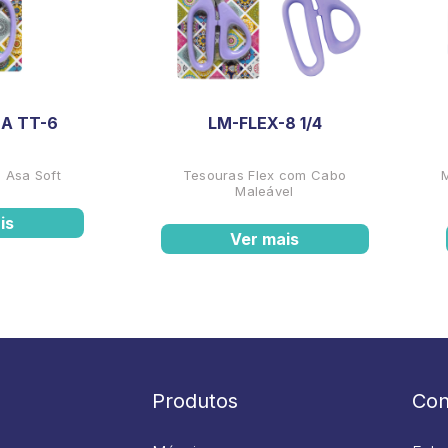
A TT-6
LM-FLEX-8 1/4
 Asa Soft
Tesouras Flex com Cabo
Maleável
is
Ver mais
Produtos
Con