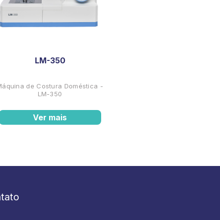
LM-350
Máquina de Costura Doméstica -
LM-350
Ver mais
tato