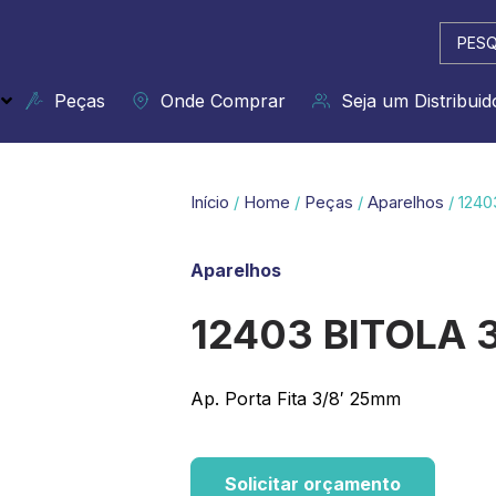
Pesqui
...
Peças
Onde Comprar
Seja um Distribuid
Início
/
Home
/
Peças
/
Aparelhos
/ 1240
Aparelhos
12403 BITOLA 
Ap. Porta Fita 3/8′ 25mm
Solicitar orçamento