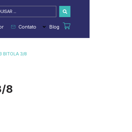
sar
or
Contato
Blog
3 BITOLA 3/8
3/8