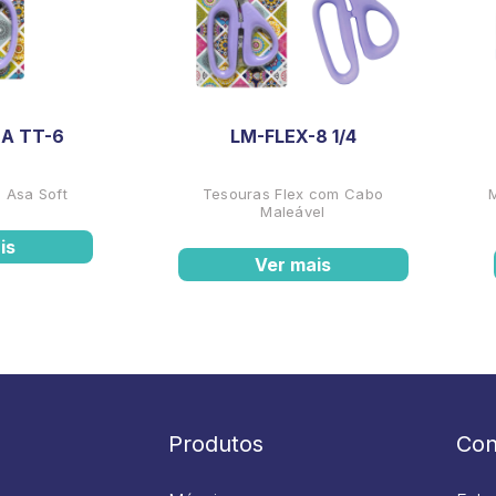
A TT-6
LM-FLEX-8 1/4
 Asa Soft
Tesouras Flex com Cabo
Maleável
is
Ver mais
Produtos
Con