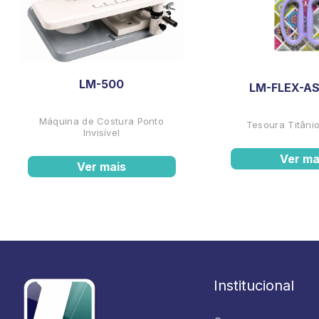
LM-500
LM-FLEX-AS
Máquina de Costura Ponto
Tesoura Titânio
Invisível
Ver ma
Ver mais
Institucional