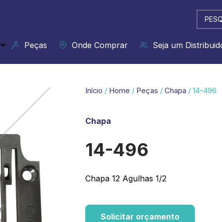
Pesqui
...
Peças
Onde Comprar
Seja um Distribuid
Início
/
Home
/
Peças
/
Chapa
/ 14-496
Chapa
14-496
Chapa 12 Agulhas 1/2
Solicitar orçamento