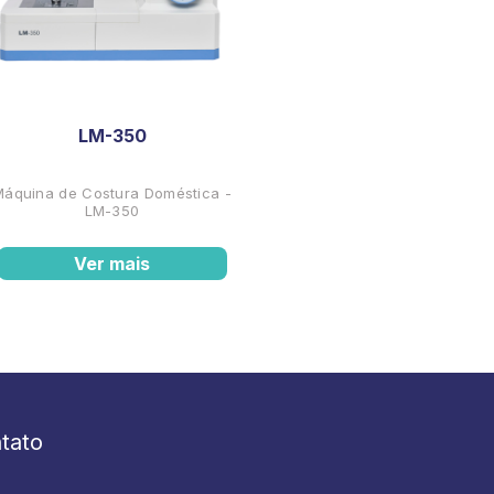
LM-350
Máquina de Costura Doméstica -
LM-350
Ver mais
tato