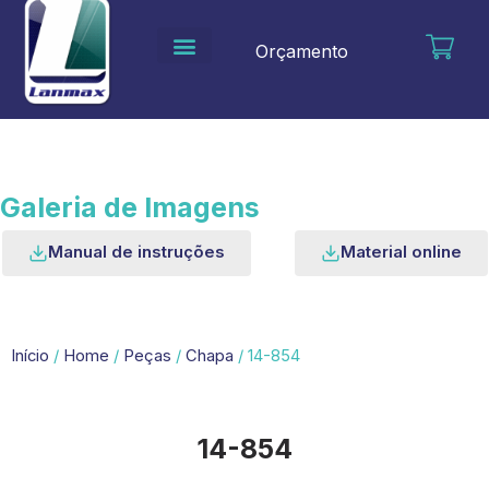
Ir
para
Orçamento
o
conteúdo
Galeria de Imagens
Manual de instruções
Material online
Início
/
Home
/
Peças
/
Chapa
/ 14-854
14-854