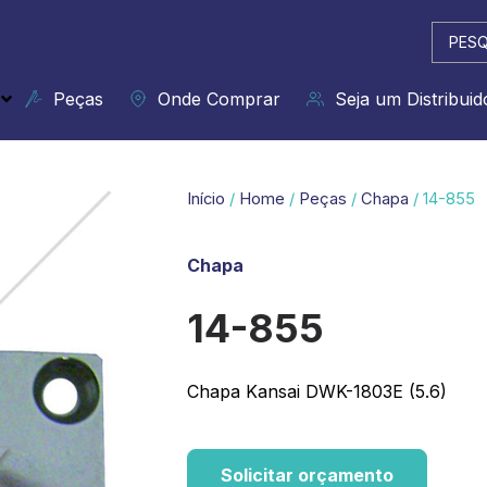
Pesqui
...
Peças
Onde Comprar
Seja um Distribuid
Início
/
Home
/
Peças
/
Chapa
/ 14-855
Chapa
14-855
Chapa Kansai DWK-1803E (5.6)
Solicitar orçamento