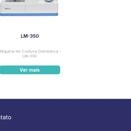
LM-350
Máquina de Costura Doméstica -
LM-350
Ver mais
tato