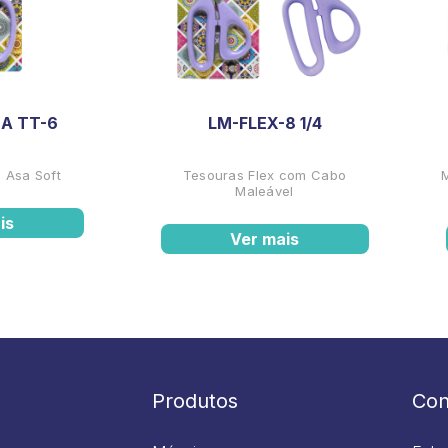
A TT-6
LM-FLEX-8 1/4
 Asa Soft
Tesouras Flex com Cabo
Maleável
is
Ver mais
Produtos
Con