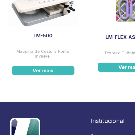
LM-500
LM-FLEX-AS
Máquina de Costura Ponto
Tesoura Titânio
Invisível
Ver ma
Ver mais
Institucional