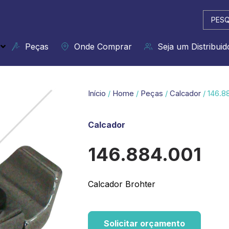
Pesqui
...
Peças
Onde Comprar
Seja um Distribuid
Início
/
Home
/
Peças
/
Calcador
/ 146.8
Calcador
146.884.001
Calcador Brohter
Solicitar orçamento