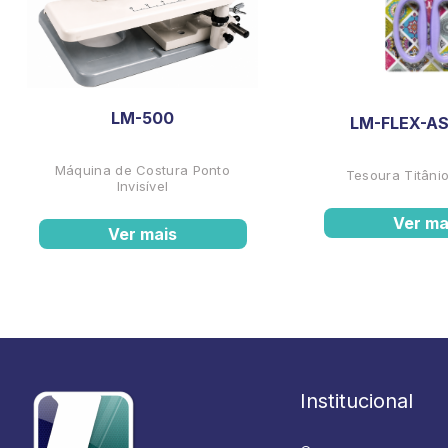
LM-500
LM-FLEX-AS
Máquina de Costura Ponto
Tesoura Titânio
Invisível
Ver ma
Ver mais
Institucional