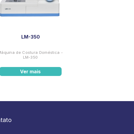
LM-350
Máquina de Costura Doméstica -
LM-350
Ver mais
tato