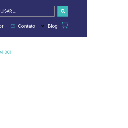
sar
or
Contato
Blog
84.001