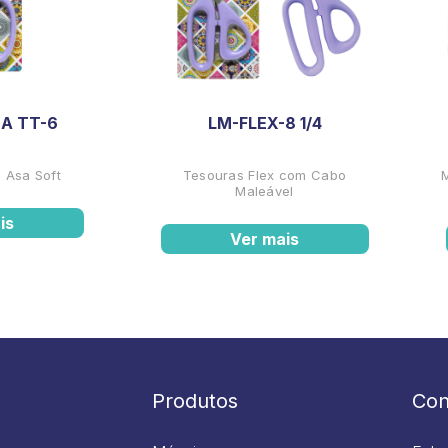
A TT-6
LM-FLEX-8 1/4
 Asa Soft
Tesouras Flex com Cabo
Maleável
is
Ver mais
Produtos
Con