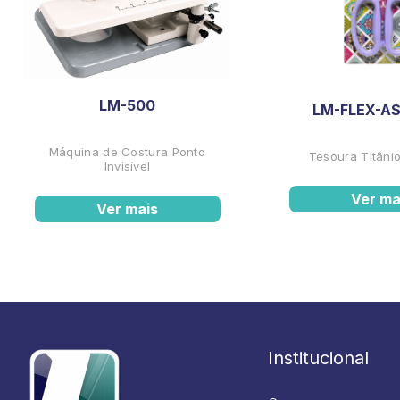
LM-500
LM-FLEX-AS
Máquina de Costura Ponto
Tesoura Titânio
Invisível
Ver ma
Ver mais
Institucional