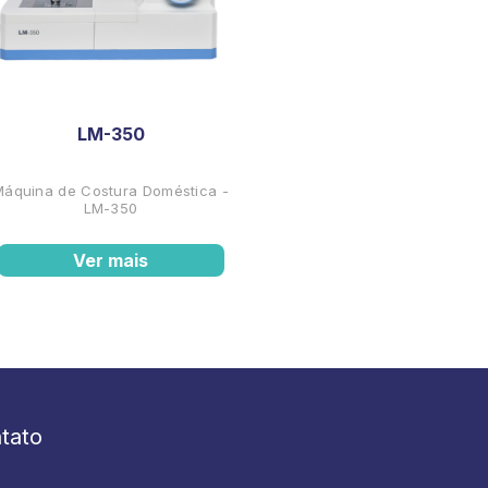
LM-350
Máquina de Costura Doméstica -
LM-350
Ver mais
tato