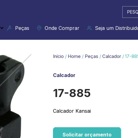
Pesqui
...
Peças
Onde Comprar
Seja um Distribuid
Início
/
Home
/
Peças
/
Calcador
/ 17-88
Calcador
17-885
Calcador Kansai
Solicitar orçamento