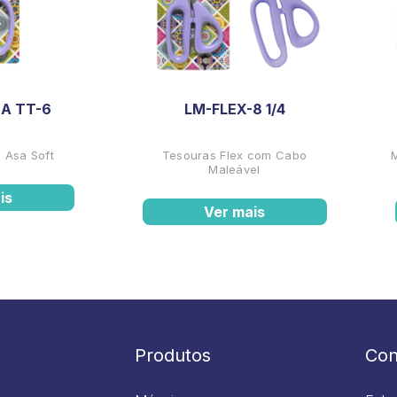
A TT-6
LM-FLEX-8 1/4
 Asa Soft
Tesouras Flex com Cabo
Maleável
is
Ver mais
Produtos
Con