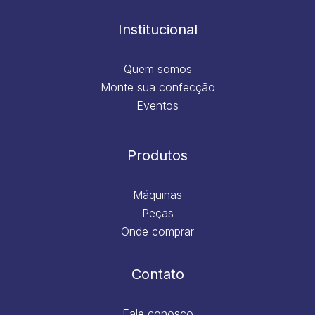
o
r
i
e
k
a
n
m
Institucional
Quem somos
Monte sua confecção
Eventos
Produtos
Máquinas
Peças
Onde comprar
Contato
Fale conosco