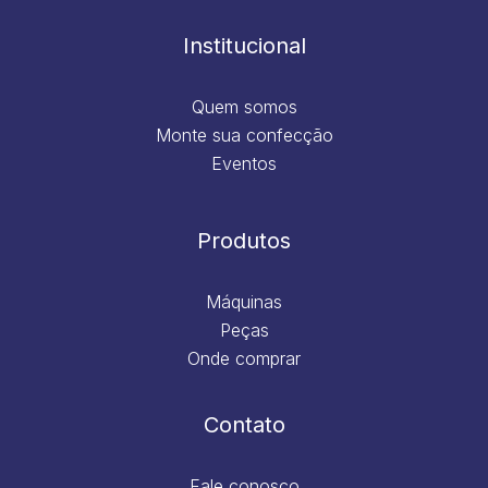
o
r
i
e
k
a
n
m
Institucional
Quem somos
Monte sua confecção
Eventos
Produtos
Máquinas
Peças
Onde comprar
Contato
Fale conosco