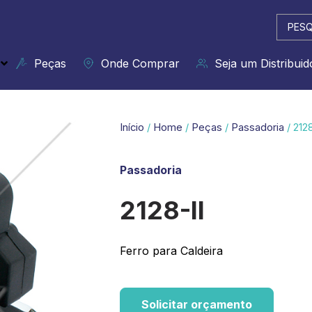
Pesqui
...
Peças
Onde Comprar
Seja um Distribuid
Início
/
Home
/
Peças
/
Passadoria
/ 2128
Passadoria
2128-II
Ferro para Caldeira
Solicitar orçamento