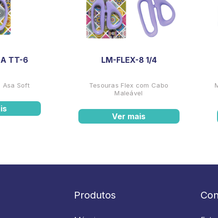
A TT-6
LM-FLEX-8 1/4
 Asa Soft
Tesouras Flex com Cabo
Maleável
is
Ver mais
Produtos
Con