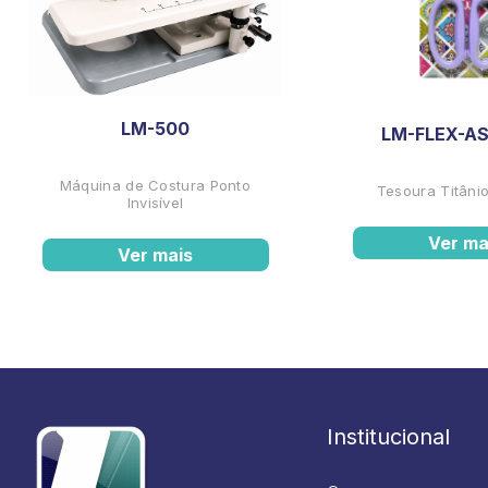
LM-500
LM-FLEX-AS
Máquina de Costura Ponto
Tesoura Titânio
Invisível
Ver ma
Ver mais
Institucional