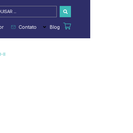
sar
or
Contato
Blog
-II