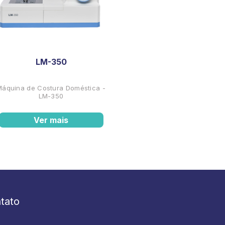
LM-350
Máquina de Costura Doméstica -
LM-350
Ver mais
tato