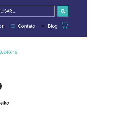
sar
or
Contato
Blog
8/240149
9
Seiko