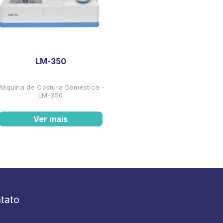
LM-350
Máquina de Costura Doméstica -
LM-350
Ver mais
tato