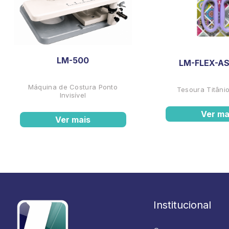
LM-500
LM-FLEX-AS
Máquina de Costura Ponto
Tesoura Titânio
Invisível
Ver ma
Ver mais
Institucional