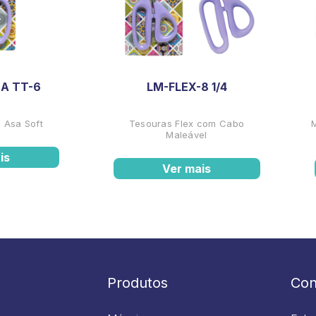
A TT-6
LM-FLEX-8 1/4
 Asa Soft
Tesouras Flex com Cabo
Maleável
is
Ver mais
Produtos
Con