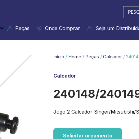
Pesqui
...
Peças
Onde Comprar
Seja um Distribuid
Início
/
Home
/
Peças
/
Calcador
/ 24014
Calcador
240148/24014
Jogo 2 Calcador Singer/Mitsubishi/
Solicitar orçamento