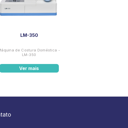
LM-350
Máquina de Costura Doméstica -
LM-350
Ver mais
tato