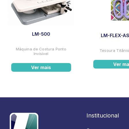
LM-500
LM-FLEX-AS
Máquina de Costura Ponto
Tesoura Titânio
Invisível
Ver ma
Ver mais
Institucional