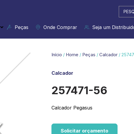
Pesqui
...
Peças
Onde Comprar
Seja um Distribuid
Início
/
Home
/
Peças
/
Calcador
/ 25747
Calcador
257471-56
Calcador Pegasus
Solicitar orçamento