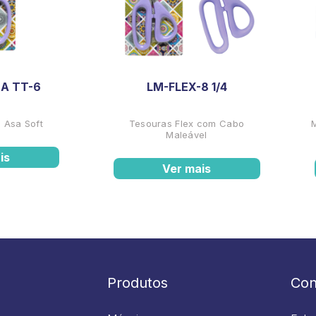
A TT-6
LM-FLEX-8 1/4
 Asa Soft
Tesouras Flex com Cabo
Maleável
is
Ver mais
Produtos
Con