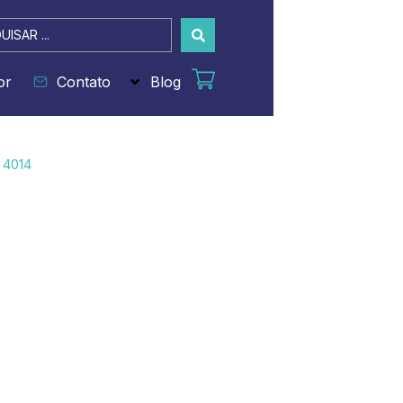
sar
or
Contato
Blog
 4014