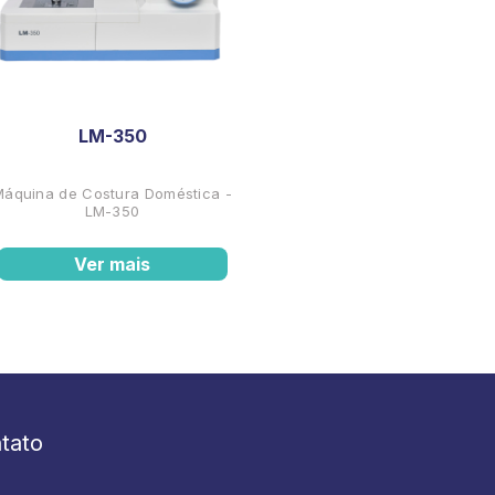
LM-350
Máquina de Costura Doméstica -
LM-350
Ver mais
tato