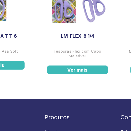
A TT-6
LM-FLEX-8 1/4
 Asa Soft
Tesouras Flex com Cabo
Maleável
is
Ver mais
Produtos
Con