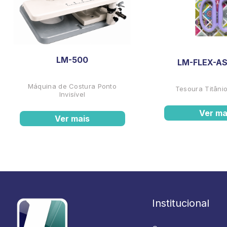
LM-500
LM-FLEX-AS
Máquina de Costura Ponto
Tesoura Titânio
Invisível
Ver ma
Ver mais
Institucional