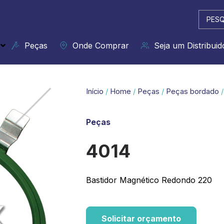
Pesqui
...
Peças
Onde Comprar
Seja um Distribuid
Início
/
Home
/
Peças
/
Peças bordado
/
Peças
4014
Bastidor Magnético Redondo 220
Solicitar orçamento