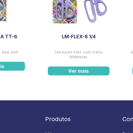
A TT-6
LM-FLEX-8 1/4
 Asa Soft
Tesouras Flex com Cabo
Maleável
is
Ver mais
Produtos
Con