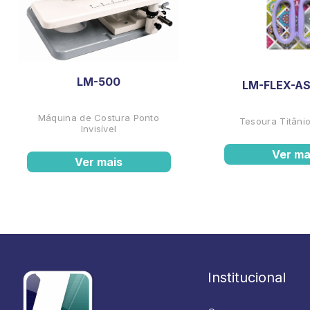
LM-500
LM-FLEX-AS
Máquina de Costura Ponto
Tesoura Titânio
Invisível
Ver ma
Ver mais
Institucional