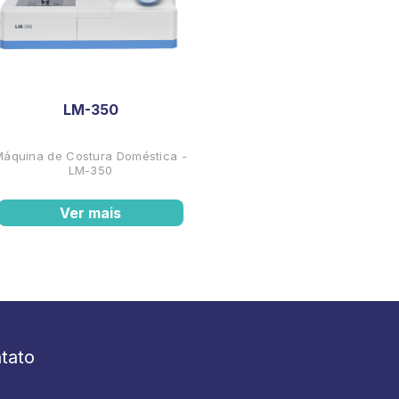
LM-350
Máquina de Costura Doméstica -
LM-350
Ver mais
tato