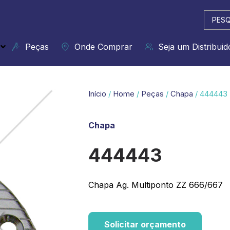
Pesqui
...
Peças
Onde Comprar
Seja um Distribuid
Início
/
Home
/
Peças
/
Chapa
/ 444443
Chapa
444443
Chapa Ag. Multiponto ZZ 666/667
Solicitar orçamento