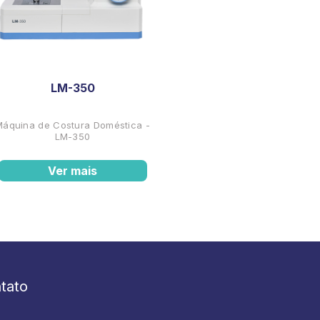
LM-350
Máquina de Costura Doméstica -
LM-350
Ver mais
tato