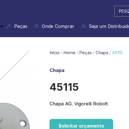
Pesqui
...
Peças
Onde Comprar
Seja um Distribuid
Início
/
Home
/
Peças
/
Chapa
/ 45115
Chapa
45115
Chapa AG. Vigorelli Robott
Solicitar orçamento