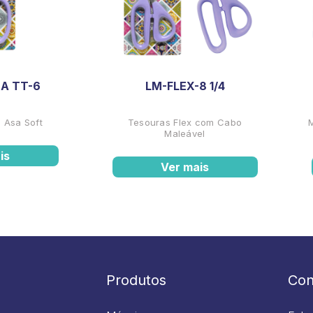
A TT-6
LM-FLEX-8 1/4
 Asa Soft
Tesouras Flex com Cabo
Maleável
is
Ver mais
Produtos
Con