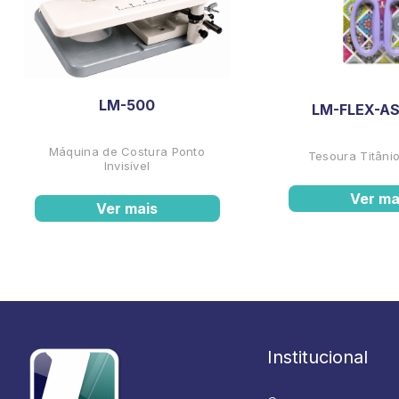
LM-500
LM-FLEX-AS
Máquina de Costura Ponto
Tesoura Titânio
Invisível
Ver ma
Ver mais
Institucional