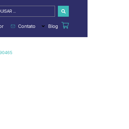
sar
or
Contato
Blog
490465