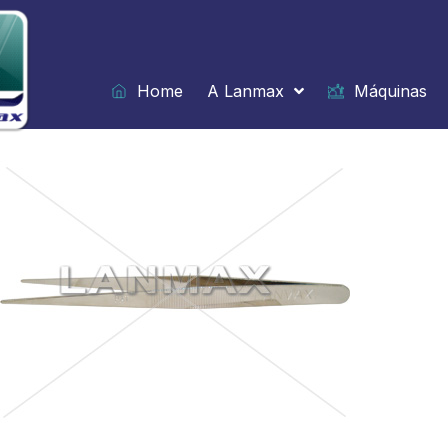
Ir
para
o
conteúdo
Home
A Lanmax
Máquinas