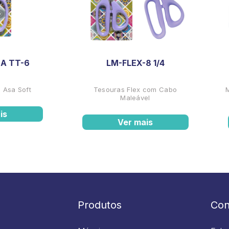
A TT-6
LM-FLEX-8 1/4
 Asa Soft
Tesouras Flex com Cabo
Maleável
is
Ver mais
Produtos
Con