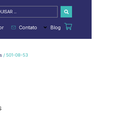
sar
or
Contato
Blog
s
/ 501-08-53
S