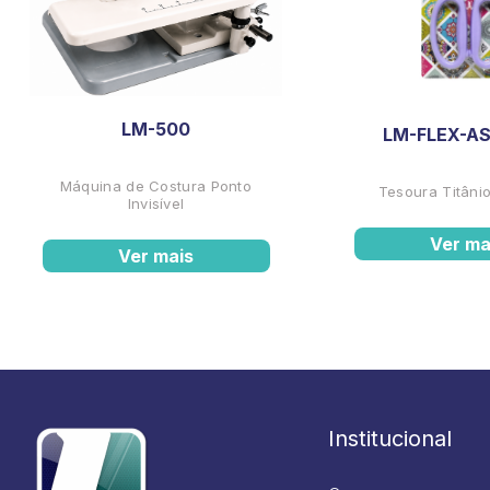
LM-500
LM-FLEX-AS
Máquina de Costura Ponto
Tesoura Titânio
Invisível
Ver ma
Ver mais
Institucional