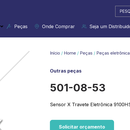
Pesqui
...
Peças
Onde Comprar
Seja um Distribuid
Início
/
Home
/
Peças
/
Peças eletrônica
Outras peças
501-08-53
Sensor X Travete Eletrônica 9100H
Solicitar orçamento