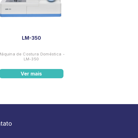
LM-350
Máquina de Costura Doméstica -
LM-350
Ver mais
tato