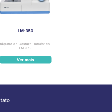
LM-350
Máquina de Costura Doméstica -
LM-350
Ver mais
tato