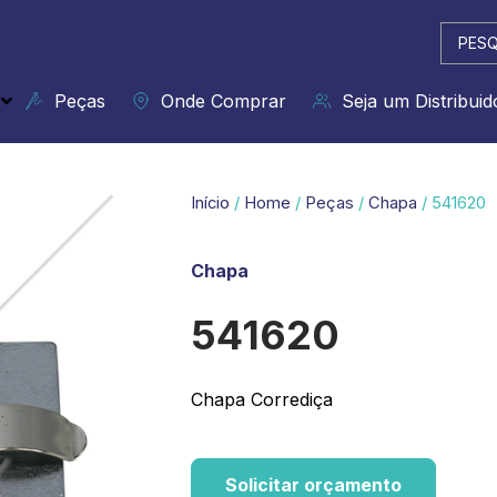
Pesqui
...
Peças
Onde Comprar
Seja um Distribuid
Início
/
Home
/
Peças
/
Chapa
/ 541620
Chapa
541620
Chapa Corrediça
Solicitar orçamento