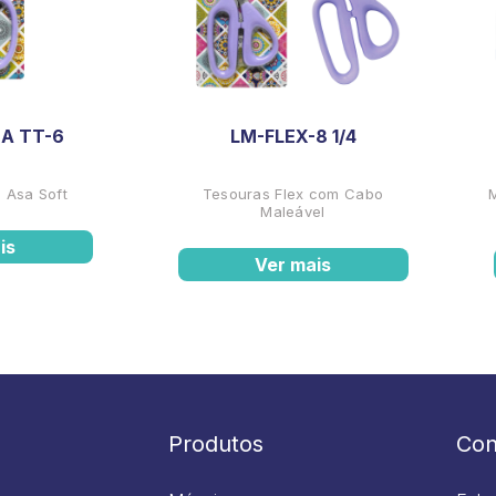
A TT-6
LM-FLEX-8 1/4
 Asa Soft
Tesouras Flex com Cabo
Maleável
is
Ver mais
Produtos
Con