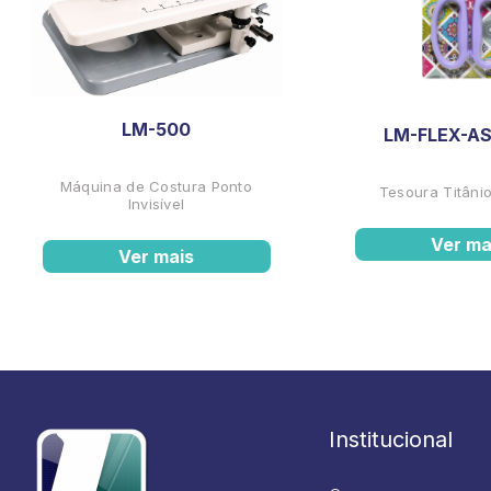
LM-500
LM-FLEX-AS
Máquina de Costura Ponto
Tesoura Titânio
Invisível
Ver ma
Ver mais
Institucional