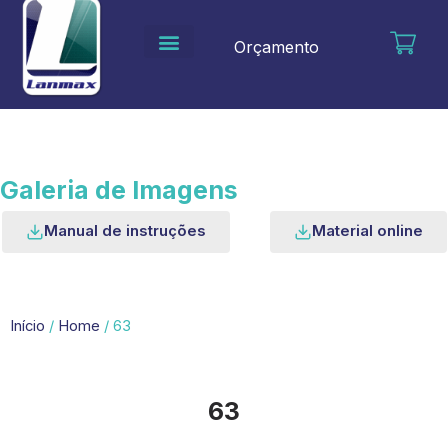
Ir
para
Orçamento
o
conteúdo
Galeria de Imagens
Manual de instruções
Material online
Início
/
Home
/ 63
63