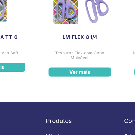
A TT-6
LM-FLEX-8 1/4
 Asa Soft
Tesouras Flex com Cabo
Maleável
is
Ver mais
Produtos
Con