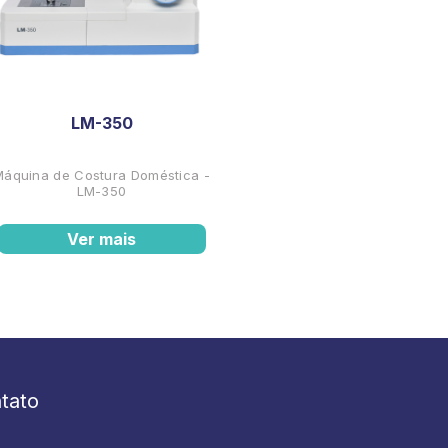
LM-350
Máquina de Costura Doméstica -
LM-350
Ver mais
tato