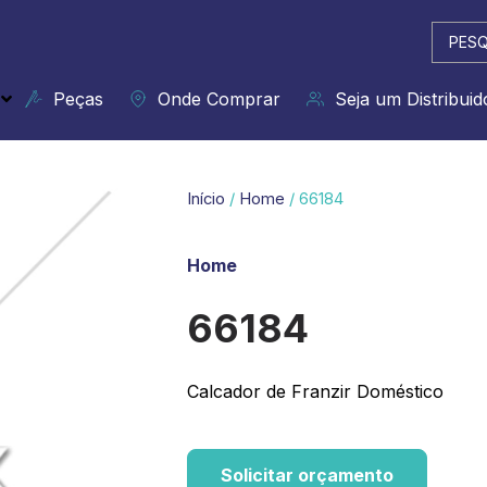
Pesqui
...
Peças
Onde Comprar
Seja um Distribuid
Início
/
Home
/ 66184
Home
66184
Calcador de Franzir Doméstico
Solicitar orçamento