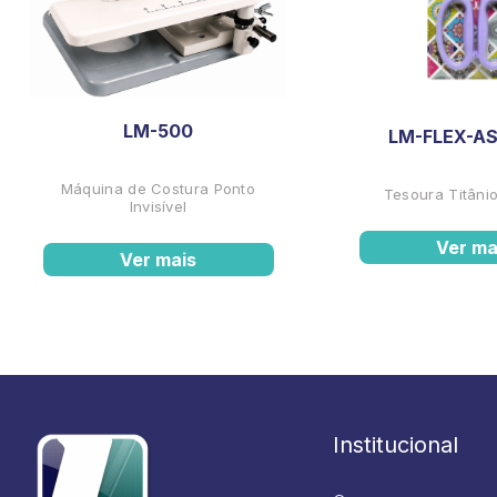
LM-500
LM-FLEX-AS
Máquina de Costura Ponto
Tesoura Titânio
Invisível
Ver ma
Ver mais
Institucional