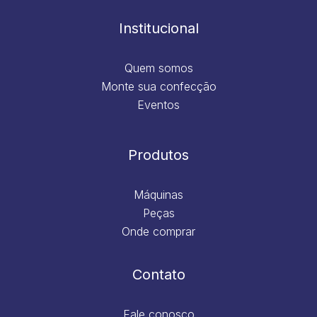
o
r
i
e
k
a
n
m
Institucional
Quem somos
Monte sua confecção
Eventos
Produtos
Máquinas
Peças
Onde comprar
Contato
Fale conosco