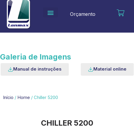
Ir
para
Orçamento
o
conteúdo
Galeria de Imagens
Manual de instruções
Material online
Início
/
Home
/ Chiller 5200
CHILLER 5200