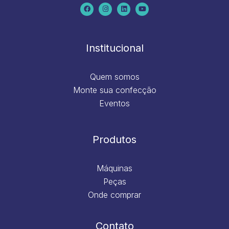
c
s
n
u
e
t
k
t
b
a
e
u
o
g
d
b
o
r
i
e
k
a
n
m
Institucional
Quem somos
Monte sua confecção
Eventos
Produtos
Máquinas
Peças
Onde comprar
Contato