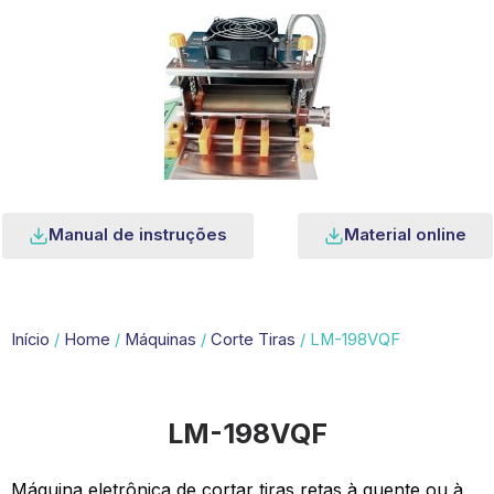
Manual de instruções
Material online
Início
/
Home
/
Máquinas
/
Corte Tiras
/ LM-198VQF
LM-198VQF
Máquina eletrônica de cortar tiras retas à quente ou à