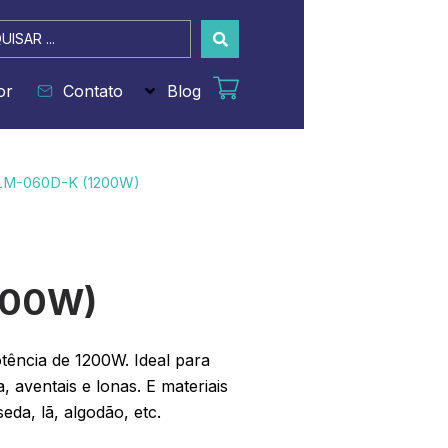
sar
or
Contato
Blog
LM-060D-K (1200W)
200W)
tência de 1200W. Ideal para
a, aventais e lonas. E materiais
eda, lã, algodão, etc.