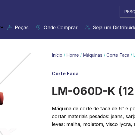
Pesqui
...
Peças
Onde Comprar
Seja um Distribuid
Início
/
Home
/
Máquinas
/
Corte Faca
/ 
Corte Faca
LM-060D-K (1
Máquina de corte de faca de 6″ e po
cortar materiais pesados: jeans, sarj
leves: malha, moletom, visco lycra, s