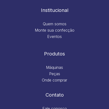
o
r
i
e
k
a
n
m
Institucional
Quem somos
Monte sua confecção
Eventos
Produtos
Máquinas
Peças
Onde comprar
Contato
Fale conosco