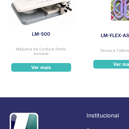
LM-500
LM-FLEX-AS
Máquina de Costura Ponto
Tesoura Titânio
Invisível
Ver ma
Ver mais
Institucional