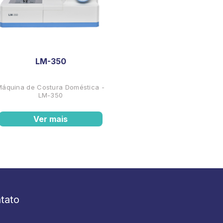
LM-350
Máquina de Costura Doméstica -
LM-350
Ver mais
tato