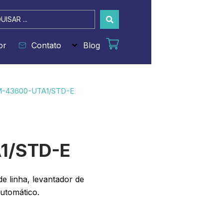
sar
or
Contato
Blog
M-43600-UTA1/STD-E
1/STD-E
e linha, levantador de
automático.