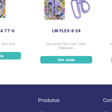
A TT-6
LM-FLEX-8 1/4
 Asa Soft
Tesouras Flex com Cabo
Maleável
is
Ver mais
Produtos
Con