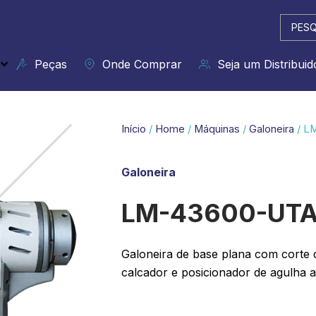
Pesqui
...
Peças
Onde Comprar
Seja um Distribuid
Início
/
Home
/
Máquinas
/
Galoneira
/ L
Galoneira
LM-43600-UTA
Galoneira de base plana com corte d
calcador e posicionador de agulha 