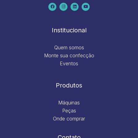
c
s
n
u
e
t
k
t
b
a
e
u
o
g
d
b
o
r
i
e
k
a
n
m
Institucional
Quem somos
Monte sua confecção
Eventos
Produtos
Máquinas
Peças
Onde comprar
Contato