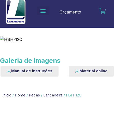
Ir
para
Orçamento
o
conteúdo
Galeria de Imagens
Manual de instruções
Material online
Início
/
Home
/
Peças
/
Lançadeira
/ HSH-12C