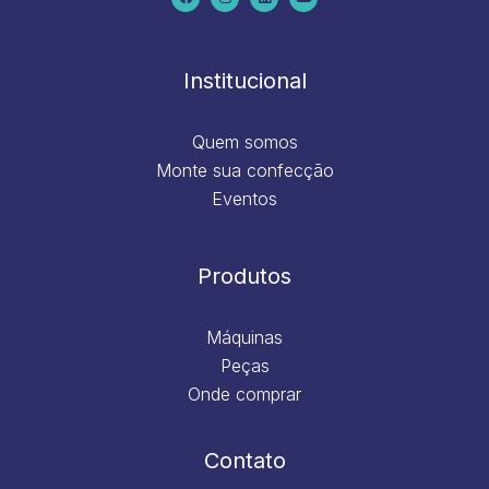
b
a
e
u
o
g
d
b
o
r
i
e
k
a
n
m
Institucional
Quem somos
Monte sua confecção
Eventos
Produtos
Máquinas
Peças
Onde comprar
Contato