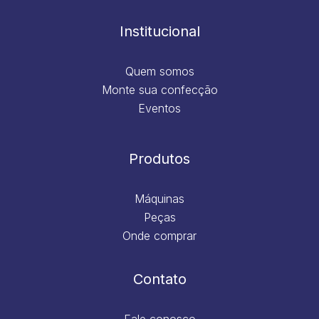
o
r
i
e
k
a
n
m
Institucional
Quem somos
Monte sua confecção
Eventos
Produtos
Máquinas
Peças
Onde comprar
Contato
Fale conosco