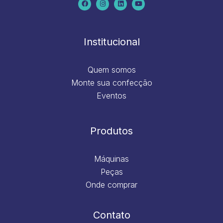
e
t
k
t
b
a
e
u
o
g
d
b
o
r
i
e
k
a
n
m
Institucional
Quem somos
Monte sua confecção
Eventos
Produtos
Máquinas
Peças
Onde comprar
Contato