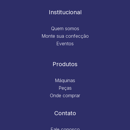
o
r
i
e
k
a
n
m
Institucional
Quem somos
Monte sua confecção
Eventos
Produtos
Máquinas
Peças
Onde comprar
Contato
Fale conosco