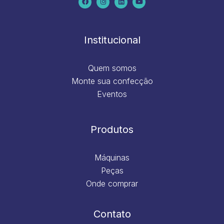
e
t
k
t
b
a
e
u
o
g
d
b
o
r
i
e
k
a
n
m
Institucional
Quem somos
Monte sua confecção
Eventos
Produtos
Máquinas
Peças
Onde comprar
Contato