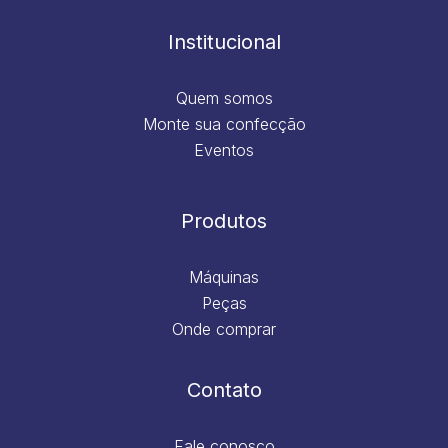
o
r
i
e
k
a
n
m
Institucional
Quem somos
Monte sua confecção
Eventos
Produtos
Máquinas
Peças
Onde comprar
Contato
Fale conosco