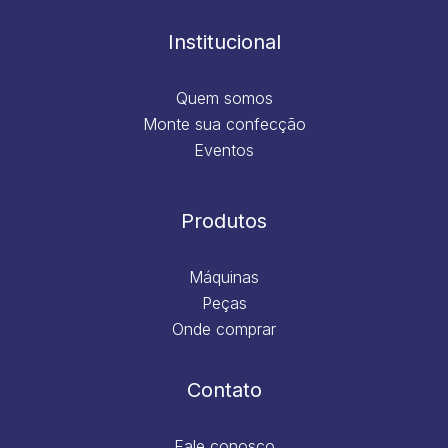
o
r
i
e
k
a
n
m
Institucional
Quem somos
Monte sua confecção
Eventos
Produtos
Máquinas
Peças
Onde comprar
Contato
Fale conosco