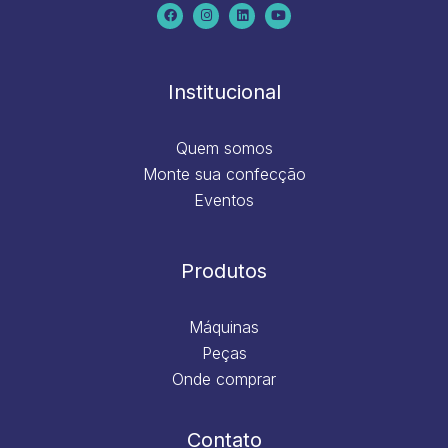
c
s
n
u
e
t
k
t
b
a
e
u
o
g
d
b
o
r
i
e
k
a
n
m
Institucional
Quem somos
Monte sua confecção
Eventos
Produtos
Máquinas
Peças
Onde comprar
Contato